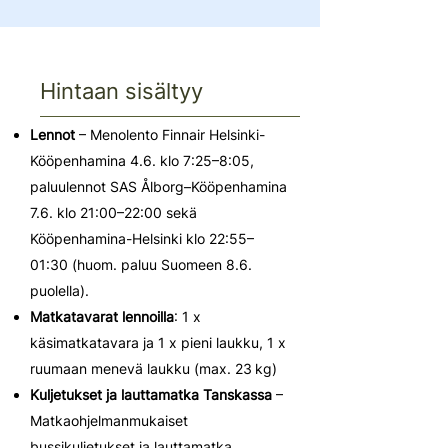
Hintaan sisältyy
Lennot
– Menolento Finnair Helsinki-
Kööpenhamina 4.6. klo 7:25–8:05,
paluulennot SAS Ålborg–Kööpenhamina
7.6. klo 21:00–22:00 sekä
Kööpenhamina-Helsinki klo 22:55–
01:30 (huom. paluu Suomeen 8.6.
puolella).
Matkatavarat lennoilla
: 1 x
käsimatkatavara ja 1 x pieni laukku, 1 x
ruumaan menevä laukku (max. 23 kg)
Kuljetukset
ja lauttamatka Tanskassa
–
Matkaohjelmanmukaiset
bussikuljetukset ja lauttamatka