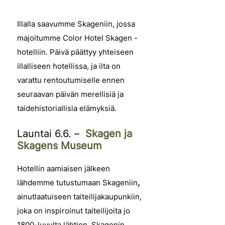
Illalla saavumme Skageniin, jossa
majoitumme Color Hotel Skagen -
hotelliin. Päivä päättyy yhteiseen
illalliseen hotellissa, ja ilta on
varattu rentoutumiselle ennen
seuraavan päivän merellisiä ja
taidehistoriallisia elämyksiä.
Launtai 6.6. –
Skagen ja
Skagens Museum
Hotellin aamiaisen jälkeen
lähdemme tutustumaan
Skageniin
,
ainutlaatuiseen taiteilijakaupunkiin,
joka on inspiroinut taiteilijoita jo
1800-luvulta lähtien. Skagenin