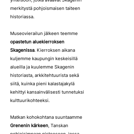
merkitystä pohjoismaisen taiteen
historiassa.
Museovierailun jälkeen teemme
opastetun aluekierroksen
Skagenissa
. Kierroksen aikana
kuljemme kaupungin keskeisillä
alueilla ja kuulemme Skagenin
historiasta, arkkitehtuurista sekä
siitä, kuinka pieni kalastajakylä
kehittyi kansainvälisesti tunnetuksi
kulttuurikohteeksi.
Matkan kohokohtana suuntaamme
Grenenin kärkeen
, Tanskan
pohjoisimpaan pisteeseen, jossa