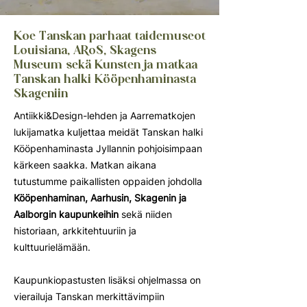
Koe Tanskan parhaat taidemuseot
Louisiana, ARoS, Skagens
Museum sekä Kunsten ja matkaa
Tanskan halki Kööpenhaminasta
Skageniin
Antiikki&Design-lehden ja Aarrematkojen
lukijamatka kuljettaa meidät Tanskan halki
Kööpenhaminasta Jyllannin pohjoisimpaan
kärkeen saakka. Matkan aikana
tutustumme paikallisten oppaiden johdolla
Kööpenhaminan, Aarhusin, Skagenin ja
Aalborgin kaupunkeihin
sekä niiden
historiaan, arkkitehtuuriin ja
kulttuurielämään.
Kaupunkiopastusten lisäksi ohjelmassa on
vierailuja Tanskan merkittävimpiin