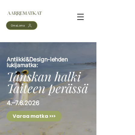
AARREMATKAT
OmaLoma
Antiikki&Design-lehden
lukijamatka:
Tanskan halki
Taiteen perässä
4.–7.6.2026
Varaa matka >>>