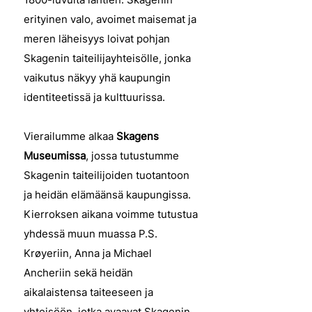
erityinen valo, avoimet maisemat ja
meren läheisyys loivat pohjan
Skagenin taiteilijayhteisölle, jonka
vaikutus näkyy yhä kaupungin
identiteetissä ja kulttuurissa.
Vierailumme alkaa
Skagens
Museumissa
, jossa tutustumme
Skagenin taiteilijoiden tuotantoon
ja heidän elämäänsä kaupungissa.
Kierroksen aikana voimme tutustua
yhdessä muun muassa P.S.
Krøyeriin, Anna ja Michael
Ancheriin sekä heidän
aikalaistensa taiteeseen ja
yhteisöön, jotka avaavat Skagenin