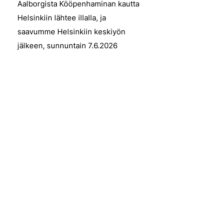
Aalborgista Kööpenhaminan kautta
Helsinkiin lähtee illalla, ja
saavumme Helsinkiin keskiyön
jälkeen, sunnuntain 7.6.2026
puolella – mukanamme runsaasti
elämyksiä, uusia näkökulmia
pohjoismaiseen taiteeseen sekä
muistoja merellisestä Skagenista.