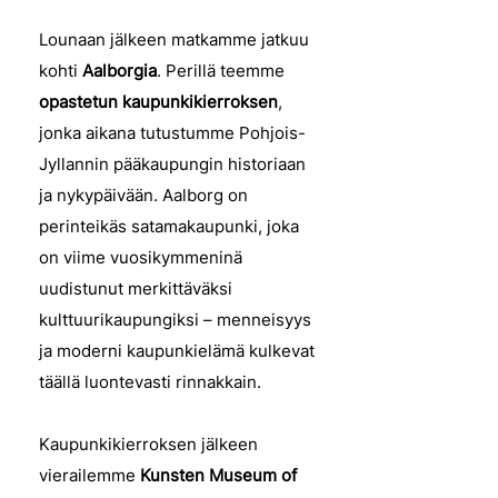
Lounaan jälkeen matkamme jatkuu
kohti
Aalborgia
. Perillä teemme
opastetun kaupunkikierroksen
,
jonka aikana tutustumme Pohjois-
Jyllannin pääkaupungin historiaan
ja nykypäivään. Aalborg on
perinteikäs satamakaupunki, joka
on viime vuosikymmeninä
uudistunut merkittäväksi
kulttuurikaupungiksi – menneisyys
ja moderni kaupunkielämä kulkevat
täällä luontevasti rinnakkain.
Kaupunkikierroksen jälkeen
vierailemme
Kunsten Museum of