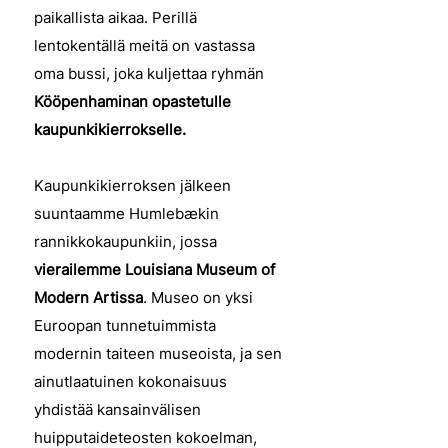
paikallista aikaa. Perillä
lentokentällä meitä on vastassa
oma bussi, joka kuljettaa ryhmän
Kööpenhaminan opastetulle
kaupunkikierrokselle.
Kaupunkikierroksen jälkeen
suuntaamme Humlebækin
rannikkokaupunkiin, jossa
vierailemme Louisiana Museum of
Modern Artissa
. Museo on yksi
Euroopan tunnetuimmista
modernin taiteen museoista, ja sen
ainutlaatuinen kokonaisuus
yhdistää kansainvälisen
huipputaideteosten kokoelman,