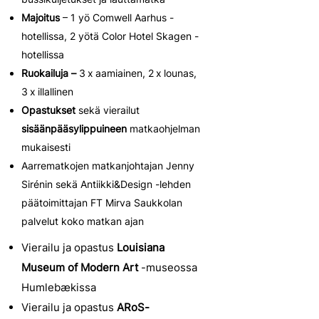
Majoitus
– 1 yö Comwell Aarhus -
hotellissa, 2 yötä Color Hotel Skagen -
hotellissa
Ruokailuja –
3 x aamiainen, 2 x lounas,
3 x illallinen
Opastukset
sekä vierailut
sisäänpääsylippuineen
matkaohjelman
mukaisesti
Aarrematkojen matkanjohtajan Jenny
Sirénin sekä Antiikki&Design -lehden
päätoimittajan FT Mirva Saukkolan
palvelut koko matkan ajan
Vierailu ja opastus
Louisiana
Museum of Modern Art
-museossa
Humlebækissa
Vierailu ja opastus
ARoS-