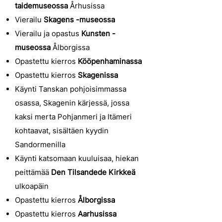
taidemuseossa
Århusissa
Vierailu
Skagens -museossa
Vierailu ja opastus
Kunsten -
museossa
Ålborgissa
Opastettu kierros
Kööpenhaminassa
Opastettu kierros
Skagenissa
Käynti Tanskan pohjoisimmassa
osassa, Skagenin kärjessä, jossa
kaksi merta Pohjanmeri ja Itämeri
kohtaavat, sisältäen kyydin
Sandormenilla
Käynti katsomaan kuuluisaa, hiekan
peittämää
Den Tilsandede Kirkkeä
ulkoapäin
Opastettu kierros
Ålborgissa
Opastettu kierros
Aarhusissa