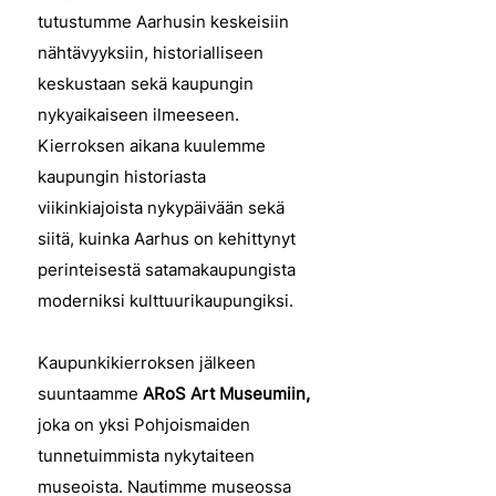
tutustumme Aarhusin keskeisiin
nähtävyyksiin, historialliseen
keskustaan sekä kaupungin
nykyaikaiseen ilmeeseen.
Kierroksen aikana kuulemme
kaupungin historiasta
viikinkiajoista nykypäivään sekä
siitä, kuinka Aarhus on kehittynyt
perinteisestä satamakaupungista
moderniksi kulttuurikaupungiksi.
Kaupunkikierroksen jälkeen
suuntaamme
ARoS Art Museumiin,
joka on yksi Pohjoismaiden
tunnetuimmista nykytaiteen
museoista. Nautimme museossa