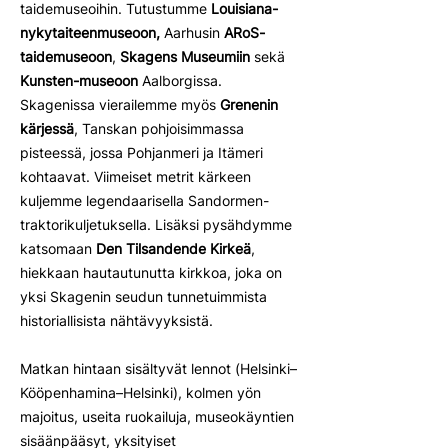
taidemuseoihin. Tutustumme
Louisiana-
nykytaiteenmuseoon,
Aarhusin
ARoS-
taidemuseoon
,
Skagens Museumiin
sekä
Kunsten-museoon
Aalborgissa.
Skagenissa vierailemme myös
Grenenin
kärjessä
, Tanskan pohjoisimmassa
pisteessä, jossa Pohjanmeri ja Itämeri
kohtaavat. Viimeiset metrit kärkeen
kuljemme legendaarisella Sandormen-
traktorikuljetuksella. Lisäksi pysähdymme
katsomaan
Den Tilsandende Kirkeä
,
hiekkaan hautautunutta kirkkoa, joka on
yksi Skagenin seudun tunnetuimmista
historiallisista nähtävyyksistä.
Matkan hintaan sisältyvät lennot (Helsinki–
Kööpenhamina–Helsinki), kolmen yön
majoitus, useita ruokailuja, museokäyntien
sisäänpääsyt, yksityiset