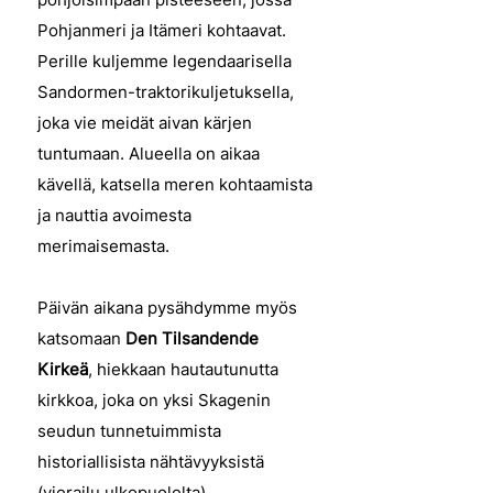
Pohjanmeri ja Itämeri kohtaavat.
Perille kuljemme legendaarisella
Sandormen-traktorikuljetuksella,
joka vie meidät aivan kärjen
tuntumaan. Alueella on aikaa
kävellä, katsella meren kohtaamista
ja nauttia avoimesta
merimaisemasta.
Päivän aikana pysähdymme myös
katsomaan
Den Tilsandende
Kirkeä
, hiekkaan hautautunutta
kirkkoa, joka on yksi Skagenin
seudun tunnetuimmista
historiallisista nähtävyyksistä
(vierailu ulkopuolelta).