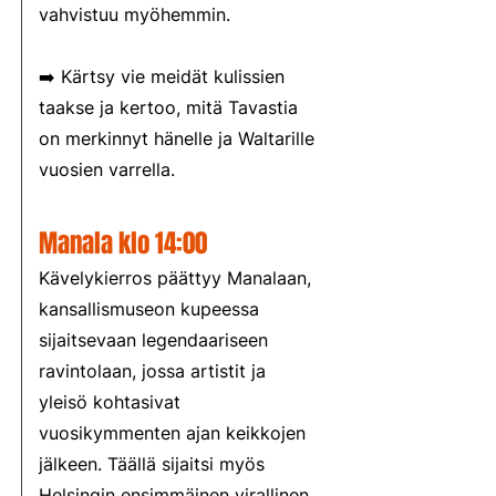
vahvistuu myöhemmin.
➡️ Kärtsy vie meidät kulissien
taakse ja kertoo, mitä Tavastia
on merkinnyt hänelle ja Waltarille
vuosien varrella.
Manala klo 14:00
Kävelykierros päättyy Manalaan,
kansallismuseon kupeessa
sijaitsevaan legendaariseen
ravintolaan, jossa artistit ja
yleisö kohtasivat
vuosikymmenten ajan keikkojen
jälkeen. Täällä sijaitsi myös
Helsingin ensimmäinen virallinen