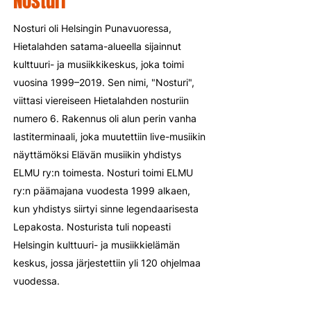
Nosturi
Nosturi oli Helsingin Punavuoressa,
Hietalahden satama-alueella sijainnut
kulttuuri- ja musiikkikeskus, joka toimi
vuosina 1999–2019. Sen nimi, "Nosturi",
viittasi viereiseen Hietalahden nosturiin
numero 6. Rakennus oli alun perin vanha
lastiterminaali, joka muutettiin live-musiikin
näyttämöksi Elävän musiikin yhdistys
ELMU ry:n toimesta. Nosturi toimi ELMU
ry:n päämajana vuodesta 1999 alkaen,
kun yhdistys siirtyi sinne legendaarisesta
Lepakosta. Nosturista tuli nopeasti
Helsingin kulttuuri- ja musiikkielämän
keskus, jossa järjestettiin yli 120 ohjelmaa
vuodessa.​