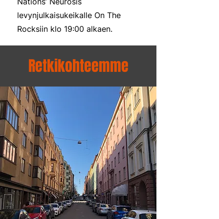
Nations’ Neurosis
levynjulkaisukeikalle On The
Rocksiin klo 19:00 alkaen.
Retkikohteemme