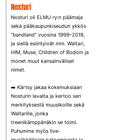
Nosturi
Nosturi oli ELMU ry:n päämaja
sekä pääkaupunkiseudun ykkös
"bandland" vuosina 1999–2019,
ja siellä esiintyivät mm. Waltari,
HIM, Muse, Children of Bodom ja
monet muut kansainväliset
nimet.
➡️ Kärtsy jakaa kokemuksiaan
Nosturin lavalta ja kertoo sen
merkityksestä muusikoille sekä
Waltarille, jonka
treenikämppänäkin se toimi.
Puhumme myös live-
musiikkitilojen katoamisesta ja