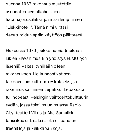
Vuonna 1967 rakennus muutettiin
asunnottomien alkoholistien
hätämajoitustilaksi, joka sai lempinimen
"Liekkihotelli". Tämä nimi viittasi
denaturoidun spriin käyttöön päihteenä.
Elokuussa 1979 joukko nuoria (mukaan
lukien Elävän musiikin yhdistys ELMU ry:n
jäseniä) valtasi tyhjillään olleen
rakennuksen. He kunnostivat sen
talkoovoimin kulttuurikeskukseksi, ja
rakennus sai nimen Lepakko. Lepakosta
tuli nopeasti Helsingin vaihtoehtokulttuurin
sydän, jossa toimi muun muassa Radio
City, teatteri Viirus ja Aira Samulinin
tanssikoulu. Lisäksi siellä oli bändien
treenitiloja ja keikkapaikkoja.