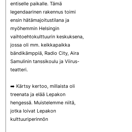
entiselle paikalle. Tämä
legendaarinen rakennus toimi
ensin hätämajoitustilana ja
myöhemmin Helsingin
vaihtoehtokulttuurin keskuksena,
jossa oli mm. keikkapaikka
bändikämppiä, Radio City, Aira
Samulinin tanssikoulu ja Viirus-
teatteri.
➡️ Kärtsy kertoo, millaista oli
treenata ja elää Lepakon
hengessä. Muistelemme niitä,
jotka loivat Lepakon
kulttuuriperinnön