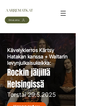
AARREMATKAT
OmaLoma
Kävelykierros Kärtsy
Hatakan kanssa + Waltarin
levynjulkaisukeikka:
Rockin jäljillä
Helsingissä
Torstai
29.5.2025