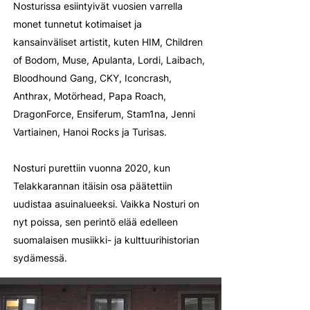
Nosturissa esiintyivät vuosien varrella
monet tunnetut kotimaiset ja
kansainväliset artistit, kuten HIM, Children
of Bodom, Muse, Apulanta, Lordi, Laibach,
Bloodhound Gang, CKY, Iconcrash,
Anthrax, Motörhead, Papa Roach,
DragonForce, Ensiferum, Stam1na, Jenni
Vartiainen, Hanoi Rocks ja Turisas.
Nosturi purettiin vuonna 2020, kun
Telakkarannan itäisin osa päätettiin
uudistaa asuinalueeksi. Vaikka Nosturi on
nyt poissa, sen perintö elää edelleen
suomalaisen musiikki- ja kulttuurihistorian
sydämessä.