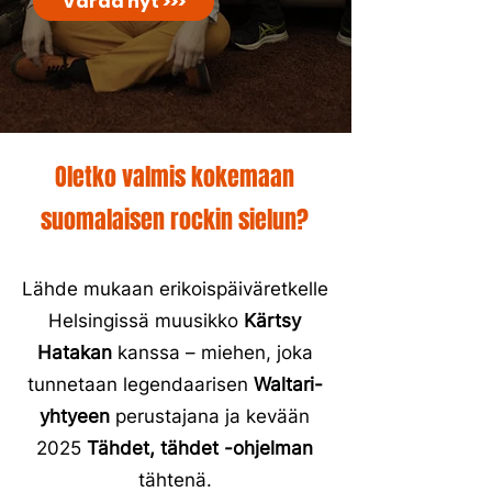
Varaa nyt >>>
Oletko valmis kokemaan
suomalaisen rockin sielun?
Lähde mukaan erikoispäiväretkelle
Helsingissä muusikko
Kärtsy
Hatakan
kanssa – miehen, joka
tunnetaan legendaarisen
Waltari-
yhtyeen
perustajana ja kevään
2025
Tähdet, tähdet -ohjelman
tähtenä.