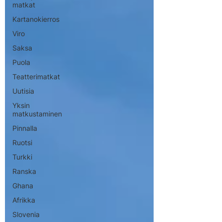
matkat
Kartanokierros
Viro
Saksa
Puola
Teatterimatkat
Uutisia
Yksin
matkustaminen
Pinnalla
Ruotsi
Turkki
Ranska
Ghana
Afrikka
Slovenia