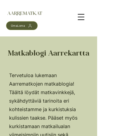
AARREMATKAT
OmaLoma
Matkablogi Aarrekartta
Tervetuloa lukemaan
Aarrematkojen matkablogia!
Täältä löydät matkavinkkejä,
sykähdyttäviä tarinoita eri
kohteistamme ja kurkistuksia
kulissien taakse. Pääset myös
kurkistamaan matkailualan
viimeisimpiin uutisiin sekä