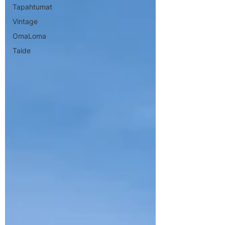
Tapahtumat
Vintage
OmaLoma
Taide