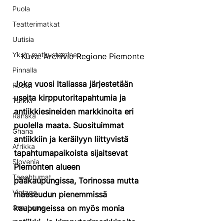
Puola
Teatterimatkat
Uutisia
Yksin matkustaminen
Kuva: Archivio Regione Piemonte
Pinnalla
Joka vuosi Italiassa järjestetään 
Ruotsi
useita kirpputoritapahtumia ja 
Turkki
antiikkiesineiden markkinoita eri 
Ranska
puolella maata. Suosituimmat 
Ghana
antiikkiin ja keräilyyn liittyvistä 
Afrikka
tapahtumapaikoista sijaitsevat 
Slovenia
Piemonten alueen 
Tapahtumat
pääkaupungissa, Torinossa mutta 
Vintage
maaseudun pienemmissä 
kaupungeissa on myös monia 
OmaLoma