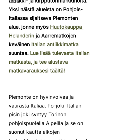
antiikki- ja kirpputorimarkkinoita. 
Taide
Yksi näistä alueista on Pohjois-
Italiassa sijaitseva Piemonten 
alue, jonne myös 
Huutokauppa 
Helanderin 
ja Aarrematkojen 
keväinen
 Italian antiikkimatka
suuntaa. 
Lue lisää tulevasta Italian 
matkasta, ja tee alustava 
matkavarauksesi täältä! 
Piemonte on hyvinvoivaa ja 
vaurasta Italiaa. Po-joki, Italian 
pisin joki syntyy Torinon 
pohjoispuolella Alpeilla ja se on 
suonut kautta aikojen 