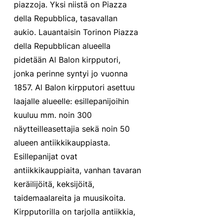
piazzoja. Yksi niistä on Piazza 
della Repubblica, tasavallan 
aukio. Lauantaisin Torinon Piazza 
della Repubblican alueella 
pidetään Al Balon kirpputori, 
jonka perinne syntyi jo vuonna 
1857. Al Balon kirpputori asettuu 
laajalle alueelle: esillepanijoihin 
kuuluu mm. noin 300 
näytteilleasettajia sekä noin 50 
alueen antiikkikauppiasta. 
Esillepanijat ovat 
antiikkikauppiaita, vanhan tavaran 
keräilijöitä, keksijöitä, 
taidemaalareita ja muusikoita. 
Kirpputorilla on tarjolla antiikkia, 