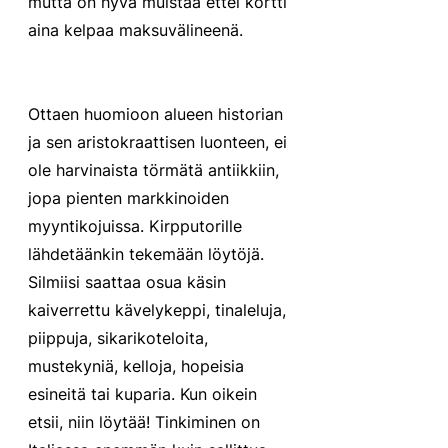
mutta on hyvä muistaa ettei kortti 
aina kelpaa maksuvälineenä. 
Ottaen huomioon alueen historian 
ja sen aristokraattisen luonteen, ei 
ole harvinaista törmätä antiikkiin, 
jopa pienten markkinoiden 
myyntikojuissa. Kirpputorille 
lähdetäänkin tekemään löytöjä. 
Silmiisi saattaa osua käsin 
kaiverrettu kävelykeppi, tinaleluja, 
piippuja, sikarikoteloita, 
mustekyniä, kelloja, hopeisia 
esineitä tai kuparia. Kun oikein 
etsii, niin löytää! Tinkiminen on 