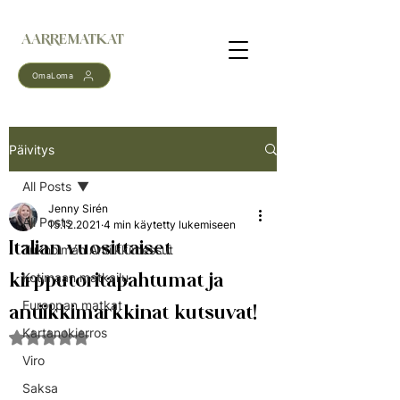
AARREMATKAT
OmaLoma
Päivitys
All Posts
Jenny Sirén
All Posts
15.12.2021
4 min käytetty lukemiseen
Italian vuosittaiset
Tukholman Antiikkimessut
kirpputoritapahtumat ja
Kotimaan matkailu
Euroopan matkat
antiikkimarkkinat kutsuvat!
Kartanokierros
Arvostelun tähtimäärä: epäluku/5
Viro
Saksa