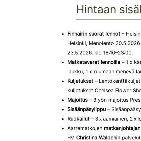
Hintaan sisä
Finnairin
suorat lennot
– Helsin
Helsinki, Menolento 20.5.2026
23.5.2026. klo 18:10–23:00.
Matkatavarat lennoilla –
1 x käs
laukku, 1 x ruumaan menevä la
Kuljetukset –
Lentokenttäkuljet
kuljetukset Chelsea Flower S
Majoitus
–
3 yön majoitus Presi
Sisäänpäsylippu
– Sisäänpääsy
Ruokailut –
3 x aamiainen, 2 x 
Aarrematkojen
matkanjohtajan
FM
Christina Waldenin
palvelu