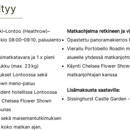
ltyy
ki–Lontoo (Heathrow)–
Matkaohjelma retkineen ja vi
 klo 08:00–09:10, paluulento
Opastettu panoramakierros b
Vierailu Portobello Roadin ma
imatkatavara ja 1 x pieni
alueelle yhdessä matkanjoht
ukku (max. 23 kg)
Käynti Chelsea Flower Shows
ukset
Lontoossa sekä
matkanjohtajan kanssa
hown meno-paluu
Lisämaksusta saatavilla:
dent hotellissa Lontoossa
Sissinghurst Castle Garden -
 Chelsea Flower Shown
lounas
sekä
maisemantutkimuksen
t koko matkan ajan.