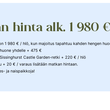
 hinta alk. 1 980 €
on 1 980 € / hlö, kun majoitus tapahtuu kahden hengen hu
huone yhdelle + 475 €
Sissinghurst Castle Garden-retki + 220 € / hlö
 + 20 € / varaus lisätään matkan hintaan.
s- ja naispaikkoja!