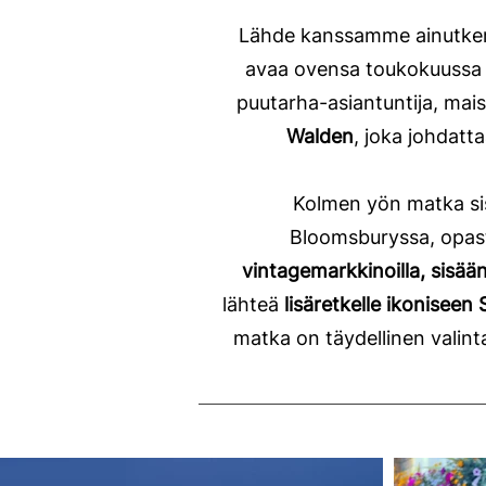
Lähde kanssamme ainutkert
avaa ovensa toukokuussa
puutarha-asiantuntija, mai
Walden
, joka johdatt
Kolmen yön matka sisä
Bloomsburyssa, opa
vintagemarkkinoilla, sisä
lähteä
lisäretkelle ikoniseen
matka on täydellinen valinta