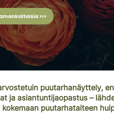
amankaltaisia >>>
rvostetuin puutarhanäyttely, eng
t ja asiantuntijaopastus – lähd
 kokemaan puutarhataiteen hui