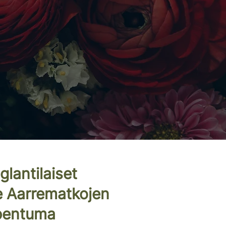
lantilaiset
e Aarrematkojen
pentuma