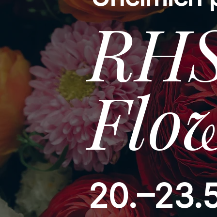
RHS
Flo
20.–23.