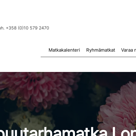
puh. +358 (0)10 579 2470
Matkakalenteri
Ryhmämatkat
Varaa 
puutarhamatka Lo