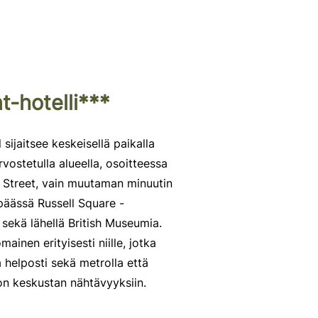
t-hotelli***
 sijaitsee keskeisellä paikalla
ostetulla alueella, osoitteessa
 Street, vain muutaman minuutin
äässä Russell Square -
sekä lähellä British Museumia.
omainen erityisesti niille, jotka
a helposti sekä metrolla että
on keskustan nähtävyyksiin.