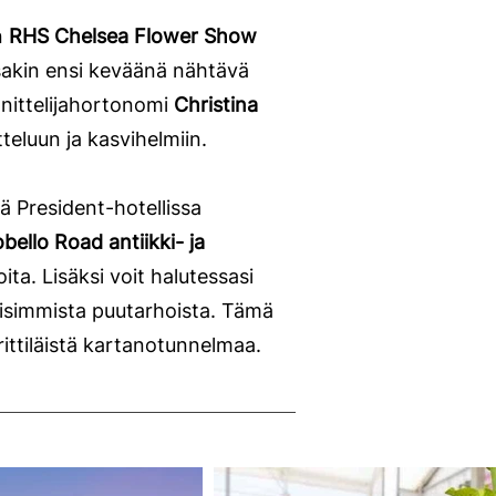
n
RHS Chelsea Flower Show
sakin ensi keväänä nähtävä
nittelijahortonomi
Christina
teluun ja kasvihelmiin.
ä President-hotellissa
bello Road antiikki- ja
ita. Lisäksi voit halutessasi
uisimmista puutarhoista. Tämä
brittiläistä kartanotunnelmaa.