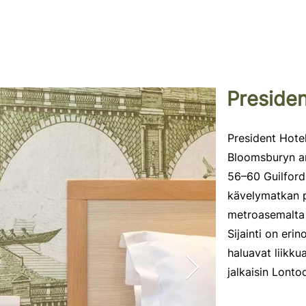
Presiden
President Hotel
Bloomsburyn arv
56–60 Guilford
kävelymatkan p
metroasemalta 
Sijainti on erin
haluavat liikku
jalkaisin Lonto