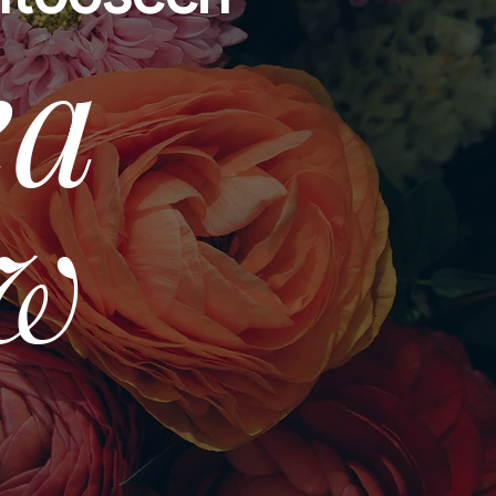
ea
ow