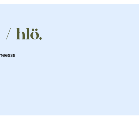
 / hlö.
oneessa