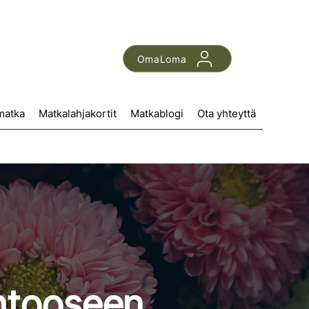
OmaLoma
matka
Matkalahjakortit
Matkablogi
Ota yhteyttä
ntooseen