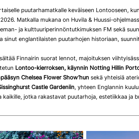
aiselle puutarhamatkalle keväiseen Lontooseen, ku
 2026.
Matkalla mukana on Huvila & Huussi-ohjelmas
seman- ja kulttuuriperinnöntutkimuksen FM sekä suun
aa sinut englantilaisten puutarhojen historiaan, suunnit
ltää Finnairin suorat lennot, majoituksen viihtyisäss
stetun
Lontoo-kierroksen, käynnin Notting Hillin Porto
änpääsyn Chelsea Flower Show’hun
sekä yhteisiä aterio
 Sissinghurst Castle Gardeniin
, yhteen Englannin kuul
 kaikille, jotka rakastavat puutarhoja, estetiikkaa ja 