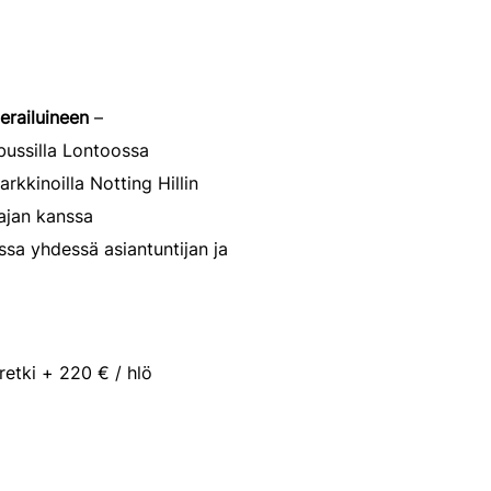
erailuineen
–
ussilla Lontoossa
rkkinoilla Notting Hillin
ajan kanssa
sa yhdessä asiantuntijan ja
retki + 220 € / hlö