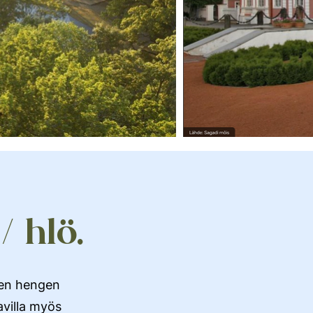
/ hlö.
den hengen
avilla myös