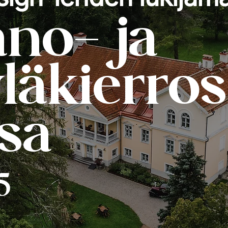
no- ja
läkierros
sa
5