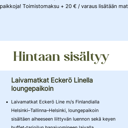
spaikkoja! Toimistomaksu + 20 € / varaus lisätään ma
Hintaan sisältyy
Laivamatkat Eckerö Linella
loungepaikoin
Laivamatkat Eckerö Line m/s Finlandialla
Helsinki–Tallinna–Helsinki, loungepaikoin
sisältäen aiheeseen liittyvän luennon sekä keyen
buffet-tarjoilun hanajuomineen laivalla