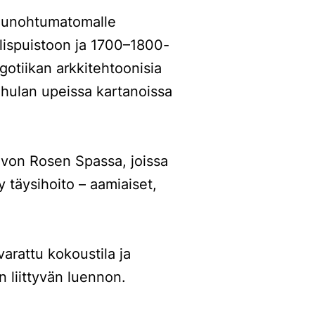
ut unohtumatomalle
lispuistoon ja 1700–1800-
otiikan arkkitehtoonisia
hulan upeissa kartanoissa
 von Rosen Spassa, joissa
 täysihoito – aamiaiset,
arattu kokoustila ja
 liittyvän luennon.