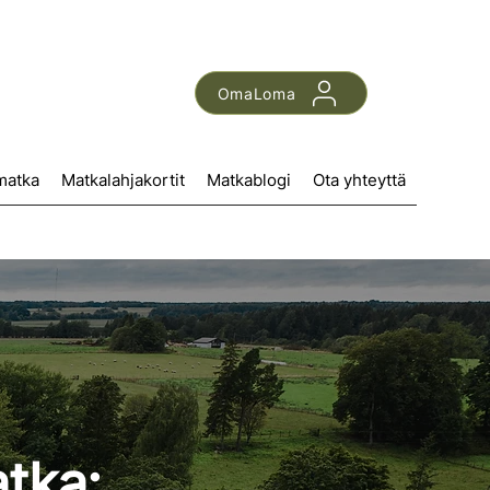
OmaLoma
matka
Matkalahjakortit
Matkablogi
Ota yhteyttä
tka: