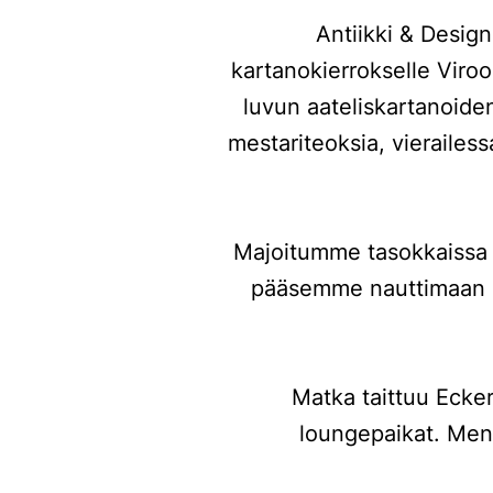
Antiikki & Desig
kartanokierrokselle Viro
luvun aateliskartanoide
mestariteoksia, vieraile
Majoitumme tasokkaissa 
pääsemme nauttimaan my
Matka taittuu Ecker
loungepaikat. Men