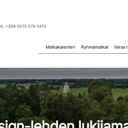
puh. +358 (0)10 579 2470
Matkakalenteri
Ryhmämatkat
Varaa 
sign-lehden lukijama