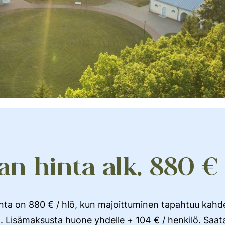
n hinta alk. 880 € 
nta on 880 € / hlö, kun majoittuminen tapahtuu kah
 Lisämaksusta huone yhdelle + 104 € / henkilö. Saat