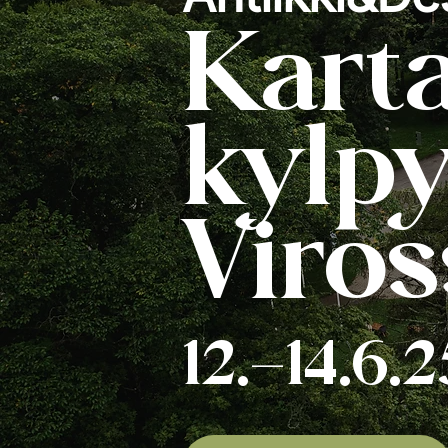
Karta
kylpy
Viros
12.–14.6.2