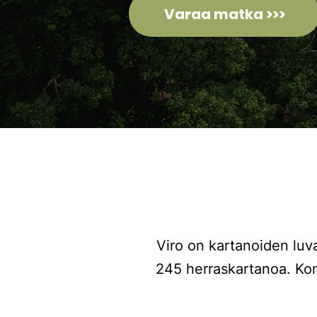
Varaa matka >>>
Viro on kartanoiden luva
245 herraskartanoa. Ko