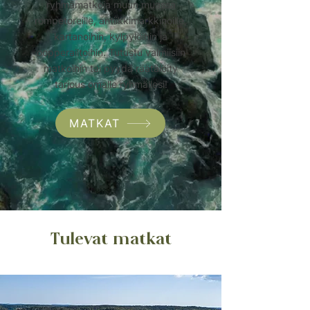
ryhmämatkoja muun muassa
rompetoreille, antiikkimarkkinoille,
kartanoihin, kylpylöihin ja
oopperailtoihin. Tutustu valmiisiin
matkoihin tai pyydä räätälöity
tarjous omalle ryhmällesi!
MATKAT
Tulevat matkat