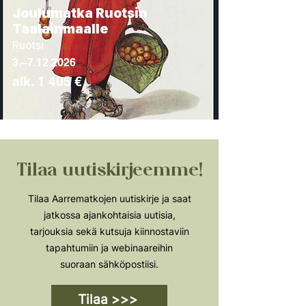
Joulumatka Ruotsin
Taalainmaalle
Ruotsi
3.–
7.12.2026
alk. 1 405 €
Tilaa uutiskirjeemme!
Tilaa Aarrematkojen uutiskirje ja saat
jatkossa ajankohtaisia uutisia,
tarjouksia sekä kutsuja kiinnostaviin
tapahtumiin ja webinaareihin
suoraan sähköpostiisi.
Tilaa >>>