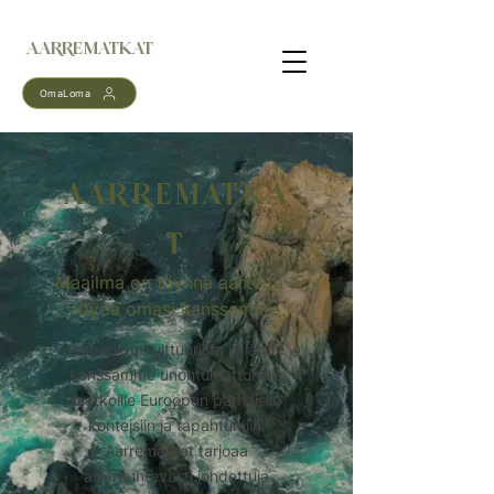
AARREMATKAT
OmaLoma
AARREMATKA
T
Maailma on täynnä aarteita –
löydä omasi kanssamme
Inspiroidu kulttuurista ja lähde
kanssamme unohtumattomille
matkoille Euroopan parhaisiin
kohteisiin ja tapahtumiin.
Aarrematkat tarjoaa
asiantuntevasti johdettuja