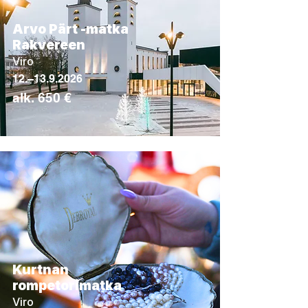
Arvo Pärt -matka
Rakvereen
Viro
12.–
13.9.2026
alk. 650 €
Kurtnan
rompetorimatka
Viro