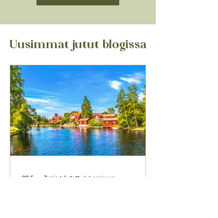
Uusimmat jutut blogissa
29.5.
7 min käytetty lukemiseen
Taalainmaa – Carl
Larssonin, Anders Zornin