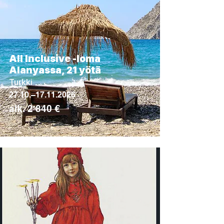
All Inclusive -loma
Alanyassa, 21 yötä
Turkki
27.10.–
17.11.2026
alk. 2 840 €