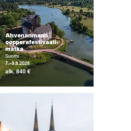
Ahvenanmaan
oopperafestivaali-
matka
Suomi
7.–9.8.2026
alk. 840 €