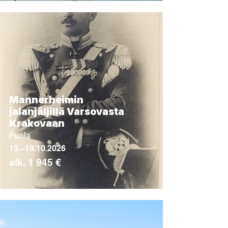
Mannerheimin
jalanjäljillä Varsovasta
Krakovaan
Puola
15.–
19.10.2026
alk. 1 945 €