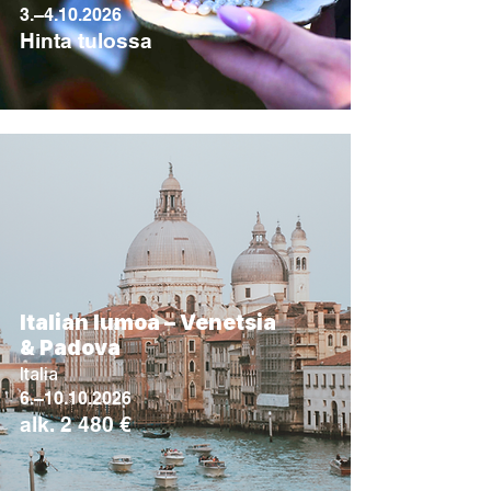
3.–
4.10.2026
Hinta tulossa
Italian lumoa – Venetsia
& Padova
Italia
6.–
10.10.2026
alk. 2 480 €