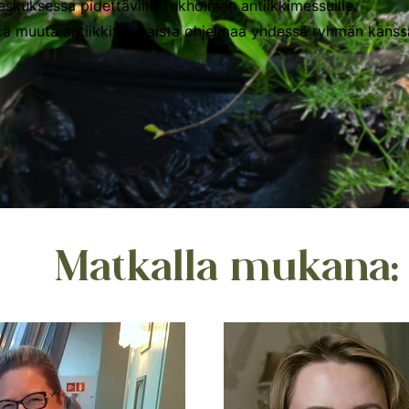
skuksessa pidettäville Tukholman antiikkimessuille.
ä muuta antiikkiteemaista ohjelmaa yhdessä ryhmän kanss
Matkalla mukana: