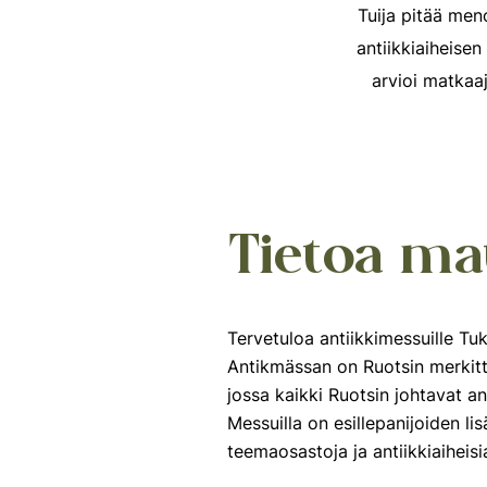
Tuija pitää men
antiikkiaiheisen
arvioi matkaa
Tietoa ma
Tervetuloa antiikkimessuille T
Antikmässan on Ruotsin merkitt
jossa kaikki Ruotsin johtavat ant
Messuilla on esillepanijoiden lisä
teemaosastoja ja antiikkiaiheisi