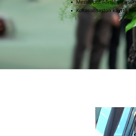
Messuliput Älvsjön messke
Kokousosaston käyttö sek