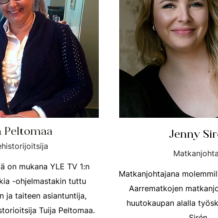
a Peltomaa
Jenny Si
historijoitsija
Matkanjohta
llä on mukana YLE TV 1:n
Matkanjohtajana molemmilla
kkia -ohjelmastakin tuttu
Aarrematkojen matkanjo
n ja taiteen asiantuntija,
huutokaupan alalla työs
istorioitsija Tuija Peltomaa.
Sirén.