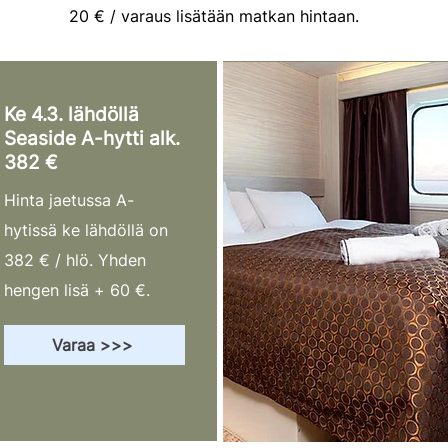
20 € / varaus lisätään matkan hintaan.
Ke 4.3. lähdöllä
Seaside A-hytti alk.
382 €
Hinta jaetussa A-
hytissä ke lähdöllä on
382 € / hlö. Yhden
hengen lisä + 60 €.
Varaa >>>