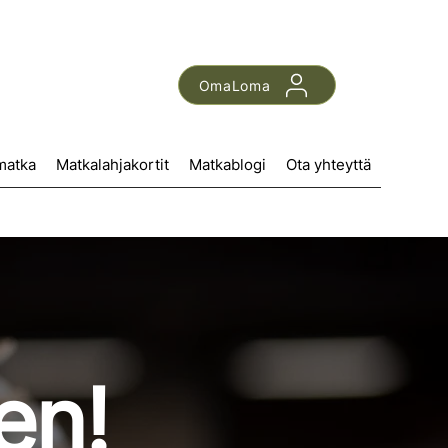
OmaLoma
matka
Matkalahjakortit
Matkablogi
Ota yhteyttä
en!