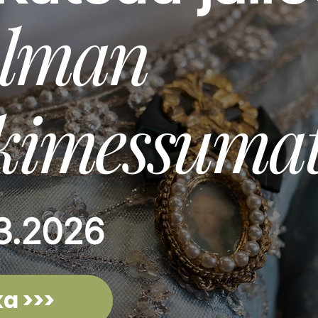
lman
kkimessuma
.3.2026
a >>>