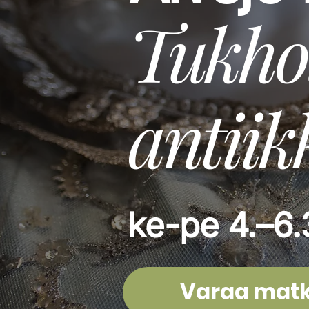
Tukho
antii
ke-pe 4.–6
Varaa matk