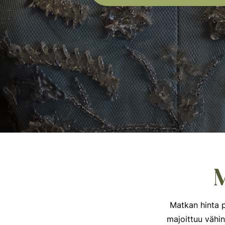
M
Matkan hinta p
majoittuu vähi