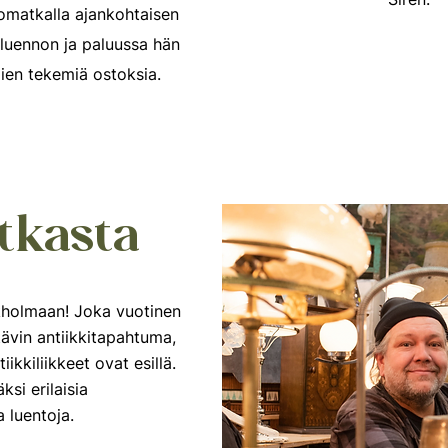
omatkalla ajankohtaisen
 luennon ja paluussa hän
jien tekemiä ostoksia.
tkasta
ukholmaan! Joka vuotinen
ävin antiikkitapahtuma,
iikkiliikkeet ovat esillä.
ksi erilaisia
a luentoja.