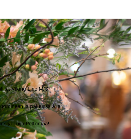
y:
illä, Viking Line M/S
ajuomineen ja paluussa à la
itsija Tuija Peltomaa!