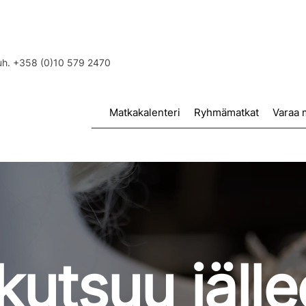
puh. +358 (0)10 579 2470
Matkakalenteri
Ryhmämatkat
Varaa 
kutsuu jälle