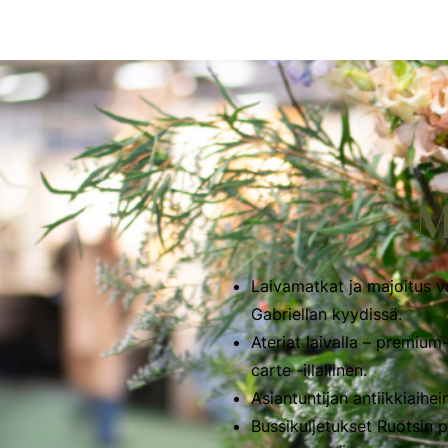
M
Laivamatkat ja majoitus va
Gabriellan kyydissä.
Ateriat laivalla – premium
carte -illallinen.
Asiantuntijan antiikkiaihei
Bussikuljetukset Ruotsin 