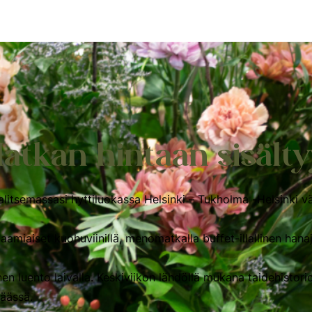
atkan hintaan sisälty
litsemassasi hyttiluokassa Helsinki – Tukholma -Helsinki väl
-aamiaiset kuohuviinillä, menomatkalla buffet-illallinen han
nen luento laivalla. Keskiviikon lähdöllä mukana taidehistorio
päässä.