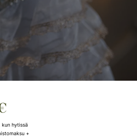
 €
 kun hytissä
imistomaksu +