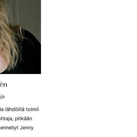
rén
ja
 lähdöillä toimii
htaja, pitkään
kennellyt Jenny