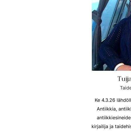
Tuij
Taide
Ke 4.3.26 lähdö
Antiikkia, antii
antiikkiesineide
kirjailija ja taideh