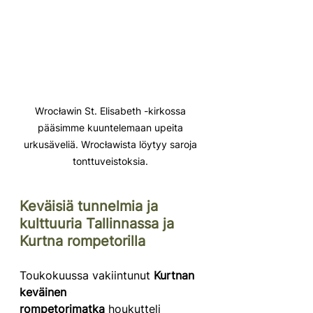
Wrocławin St. Elisabeth -kirkossa 
pääsimme kuuntelemaan upeita 
urkusäveliä. 
Wrocławista löytyy saroja 
tonttuveistoksia. 
Keväisiä tunnelmia ja 
kulttuuria Tallinnassa ja 
Kurtna rompetorilla
Toukokuussa vakiintunut 
Kurtnan 
keväinen 
rompetorimatka
 houkutteli 