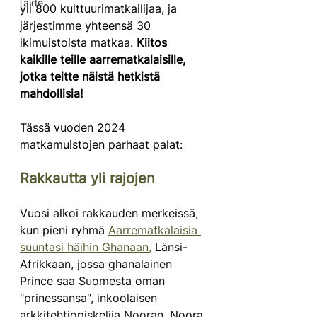
Taide
yli 800 kulttuurimatkailijaa, ja 
järjestimme yhteensä 30 
ikimuistoista matkaa. 
Kiitos 
kaikille teille aarrematkalaisille, 
jotka teitte näistä hetkistä 
mahdollisia!
Tässä vuoden 2024 
matkamuistojen parhaat palat:
Rakkautta yli rajojen 
Vuosi alkoi rakkauden merkeissä, 
kun pieni ryhmä 
Aarrematkalaisia 
suuntasi häihin Ghanaan,
Länsi-
Afrikkaan, jossa ghanalainen 
Prince saa Suomesta oman 
"prinessansa", inkoolaisen 
arkkitehtiopiskelija Nooran. 
Noora 