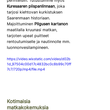
perinteisiin. Tutustuimme myös 
Kuresaaren piispanlinnaan
, joka 
tarjosi kiehtovan kurkistuksen 
Saarenmaan historiaan. 
Majoittuminen 
Pilgusen kartanon
maatilalla kruunasi matkan, 
tarjoten upeat puitteet 
rentoutumiselle ja nautinnolle mm. 
luonnonvesilampineen.
https://video.wixstatic.com/video/d02b
1d_97504c00d17c4832bc0c8b99c70ff
7c7/720p/mp4/file.mp4
Kotimaisia 
matkakokemuksia 