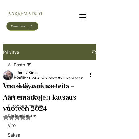
AARREMATKAT
OmaLoma
Päivitys
All Posts
Jenny Sirén
All Posts
20.12.2024
4 min käytetty lukemiseen
Vuosi täynnä aarteita –
Tukholman Antiikkimessut
Aarrematkojen katsaus
Kotimaan matkailu
Euroopan matkat
vuoteen 2024
Kartanokierros
Arvostelun tähtimäärä: epäluku/5
Viro
Saksa