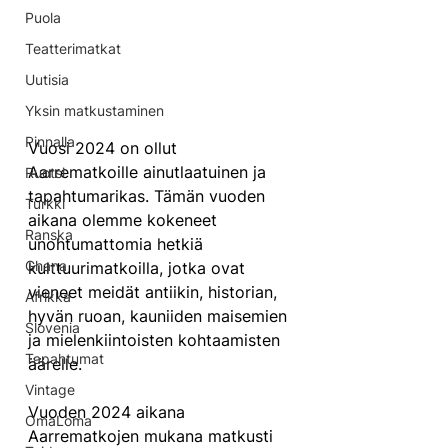
Puola
Teatterimatkat
Uutisia
Yksin matkustaminen
Pinnalla
Vuosi 2024 on ollut 
Aarrematkoille ainutlaatuinen ja 
Ruotsi
tapahtumarikas. Tämän vuoden 
Turkki
aikana olemme kokeneet 
Ranska
unohtumattomia hetkiä 
Ghana
kulttuurimatkoilla, jotka ovat 
vieneet meidät antiikin, historian, 
Afrikka
hyvän ruoan, kauniiden maisemien 
Slovenia
ja mielenkiintoisten kohtaamisten 
Tapahtumat
äärelle.
Vintage
Vuoden 2024 aikana 
OmaLoma
Aarrematkojen mukana matkusti 