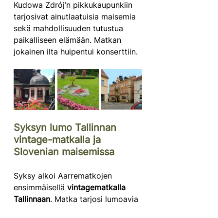
Kudowa Zdrój’n pikkukaupunkiin 
tarjosivat ainutlaatuisia maisemia 
sekä mahdollisuuden tutustua 
paikalliseen elämään. Matkan 
jokainen ilta huipentui konserttiin.
Syksyn lumo Tallinnan 
vintage-matkalla ja 
Slovenian maisemissa
Syksy alkoi Aarrematkojen 
ensimmäisellä 
vintagematkalla 
Tallinnaan
. Matka tarjosi lumoavia 
vintage-löytöjä ja nautimme mm. 