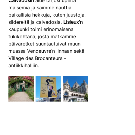
Calvadosin
 alue tarjosi upeita 
maisemia ja saimme nauttia 
paikallisia hekkuja, kuten juustoja, 
siidereitä ja calvadosia. 
Lisieux’n
kaupunki toimi erinomaisena 
tukikohtana, josta matkamme 
päiväretket suuntautuivat muun 
muassa Vendeuvre’n linnaan sekä 
Village des Brocanteurs -
antiikkihalliin.