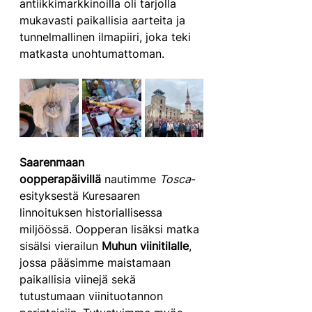
antiikkimarkkinoilla oli tarjolla 
mukavasti paikallisia aarteita ja 
tunnelmallinen ilmapiiri, joka teki 
matkasta unohtumattoman.
Saarenmaan 
oopperapäivillä
 nautimme 
Tosca
-
esityksestä Kuresaaren 
linnoituksen historiallisessa 
miljöössä. Oopperan lisäksi matka 
sisälsi vierailun 
Muhun viinitilalle
, 
jossa pääsimme maistamaan 
paikallisia viinejä sekä 
tutustumaan viinituotannon 