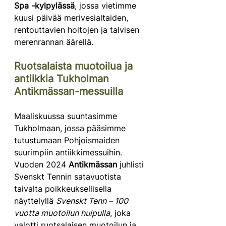
Spa -kylpylässä
, jossa vietimme 
kuusi päivää merivesialtaiden, 
rentouttavien hoitojen ja talvisen 
merenrannan äärellä.
Ruotsalaista muotoilua ja 
antiikkia Tukholman 
Antikmässan-messuilla
Maaliskuussa suuntasimme 
Tukholmaan, jossa pääsimme 
tutustumaan Pohjoismaiden 
suurimpiin antiikkimessuihin. 
Vuoden 2024 
Antikmässan
 juhlisti 
Svenskt Tennin satavuotista 
taivalta poikkeuksellisella 
näyttelyllä 
Svenskt Tenn – 100 
vuotta muotoilun huipulla
, joka 
valotti ruotsalaisen muotoilun ja 