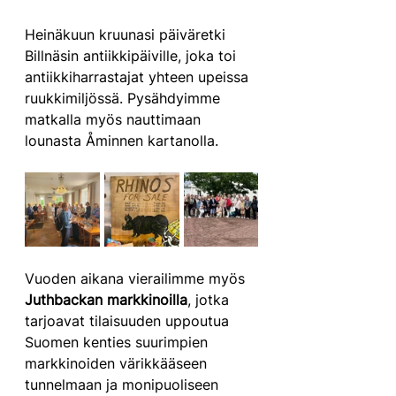
Heinäkuun kruunasi päiväretki 
Billnäsin antiikkipäiville, joka toi 
antiikkiharrastajat yhteen upeissa 
ruukkimiljössä. Pysähdyimme 
matkalla myös nauttimaan 
lounasta Åminnen kartanolla.
Vuoden aikana vierailimme myös 
Juthbackan markkinoilla
, jotka 
tarjoavat tilaisuuden uppoutua 
Suomen kenties suurimpien 
markkinoiden värikkääseen 
tunnelmaan ja monipuoliseen 