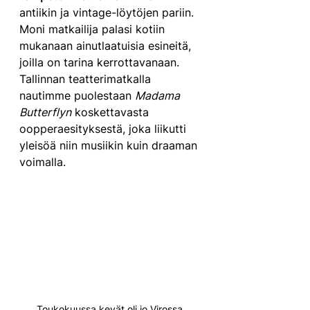
antiikin ja vintage-löytöjen pariin. 
Moni matkailija palasi kotiin 
mukanaan ainutlaatuisia esineitä, 
joilla on tarina kerrottavanaan. 
Tallinnan teatterimatkalla 
nautimme puolestaan 
Madama 
Butterflyn
 koskettavasta 
oopperaesityksestä, joka liikutti 
yleisöä niin musiikin kuin draaman 
voimalla.
Toukokuussa kevät oli jo Virossa 