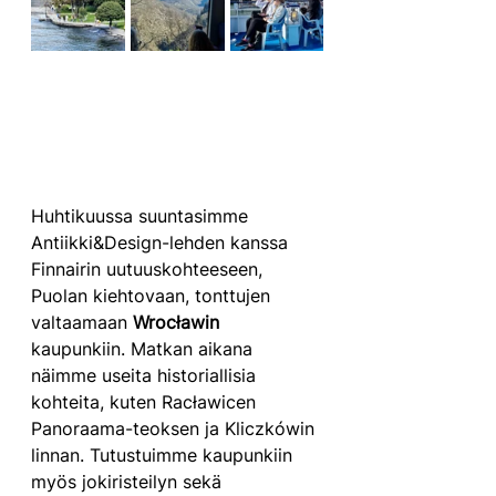
Huhtikuussa suuntasimme 
Antiikki&Design-lehden kanssa 
Finnairin uutuuskohteeseen, 
Puolan kiehtovaan, tonttujen 
valtaamaan 
Wrocławin 
kaupunkiin. Matkan aikana 
näimme useita historiallisia 
kohteita, kuten Racławicen 
Panoraama-teoksen ja Kliczkówin 
linnan. Tutustuimme kaupunkiin 
myös jokiristeilyn sekä 