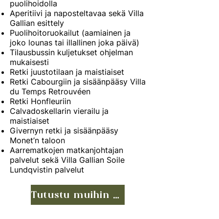
puolihoidolla
Aperitiivi ja naposteltavaa sekä Villa
Gallian esittely
Puolihoitoruokailut (aamiainen ja
joko lounas tai illallinen joka päivä)
Tilausbussin kuljetukset ohjelman
mukaisesti
Retki juustotilaan ja maistiaiset
Retki Cabourgiin ja sisäänpääsy Villa
du Temps Retrouvéen
Retki Honfleuriin
Calvadoskellarin vierailu ja
maistiaiset
Givernyn retki ja sisäänpääsy
Monet’n taloon
Aarrematkojen matkanjohtajan
palvelut sekä Villa Gallian Soile
Lundqvistin palvelut
Tutustu muihin matkoihin