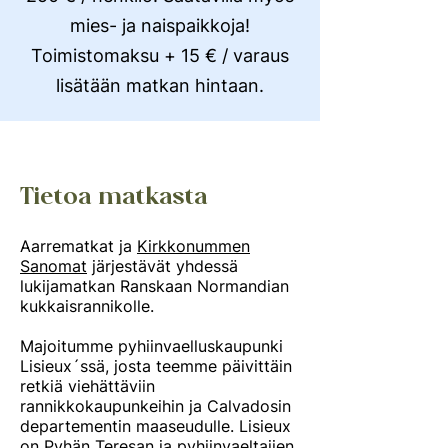
mies- ja naispaikkoja!
Toimistomaksu + 15 € / varaus
lisätään matkan hintaan.
Tietoa matkasta
Aarrematkat ja
Kirkkonummen
Sanomat
järjestävät yhdessä
lukijamatkan Ranskaan Normandian
kukkaisrannikolle.
Majoitumme pyhiinvaelluskaupunki
Lisieux´ssä, josta teemme päivittäin
retkiä viehättäviin
rannikkokaupunkeihin ja Calvadosin
departementin maaseudulle. Lisieux
on Pyhän Teresan ja pyhiinvaeltajien