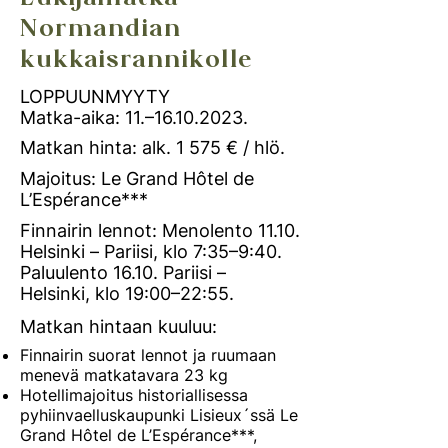
Normandian
kukkaisrannikolle
LOPPUUNMYYTY
Matka-aika: 11.–
16.10.2023
.
Matkan hinta: alk. 1 575 € / hlö.
Majoitus: Le Grand Hôtel de
L’Espérance***
Finnairin lennot: Menolento 11.10.
Helsinki – Pariisi, klo 7:35–9:40.
Paluulento 16.10. Pariisi –
Helsinki, klo 19:00–22:55.
Matkan hintaan kuuluu:
Finnairin suorat lennot ja ruumaan
menevä matkatavara 23 kg
Hotellimajoitus historiallisessa
pyhiinvaelluskaupunki Lisieux´ssä Le
Grand Hôtel de L’Espérance***,