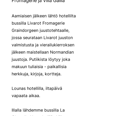
Fromagerie ja Villa Gallia
Aamiaisen jälkeen lähtö hotellilta
bussilla Livarot Fromagerie
Graindorgeen juustotehtaalle,
jossa seurataan Livarot juuston
valmistusta ja vierailukierroksen
jälkeen maistellaan Normandian
juustoja. Putiikista löytyy joka
makuun tuliaisia - paikallisia
herkkuja, kirjoja, kortteja.
Lounas hotellilla, iltapäivä
vapaata aikaa.
Illalla lähdemme bussilla La