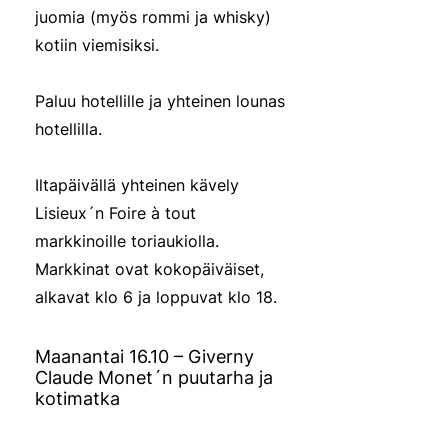
juomia (myös rommi ja whisky)
kotiin viemisiksi.
Paluu hotellille ja yhteinen lounas
hotellilla.
Iltapäivällä yhteinen kävely
Lisieux´n Foire à tout
markkinoille toriaukiolla.
Markkinat ovat kokopäiväiset,
alkavat klo 6 ja loppuvat klo 18.
Maanantai 16.10 – Giverny
Claude Monet´n puutarha ja
kotimatka
Lähtö hotellista aamiaisen