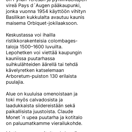
vireä Pays d´Augen pääkaupunki,
jonka vuonna 1954 käyttöön vihityn
Basilikan kukkulalta avautuu kaunis
maisema Orbiquet-jokilaaksoon.
Keskustassa voi ihailla
ristikkorakenteisia colombages-
taloja 1500–1600 luvuilta.
Lepohetken voi viettää kaupungin
kauniissa puutarhassa
suihkulähteiden äärellä tai tehdä
kävelyretken katselemaan
Arboretum-puiston 130 erilaista
puulajia.
Alue on kuuluisa omenoistaan ja
toki myös calvadosista ja
laadukkaista siidereistään sekä
paikallisista juustoista. Claude
Monet´n upea puutarha ja kotitalo
on paluumatkamme vierailukohde.