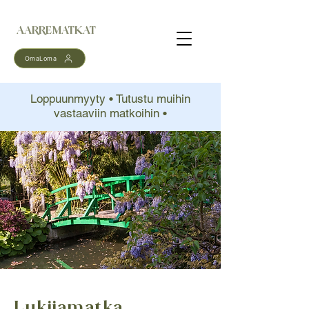
AARREMATKAT
OmaLoma
Loppuunmyyty • Tutustu muihin
vastaaviin matkoihin •
Lukijamatka