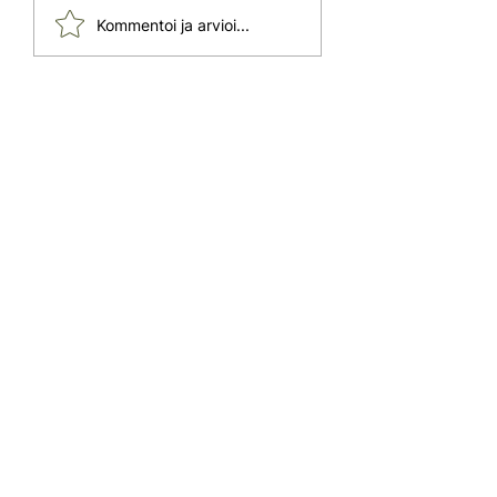
Kommentoi ja arvioi...
Italian vuosittaiset
kirpputoritapahtumat ja
antiikkimarkkinat kutsuvat!