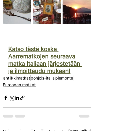
Katso tästä koska 
Aarrematkojen seuraava 
matka Italiaan järjestetään 
ja ilmoittaudu mukaan!
antiikkimatkat
pohjois-italia
piemonte
Euroopan matkat
Katso kaikki