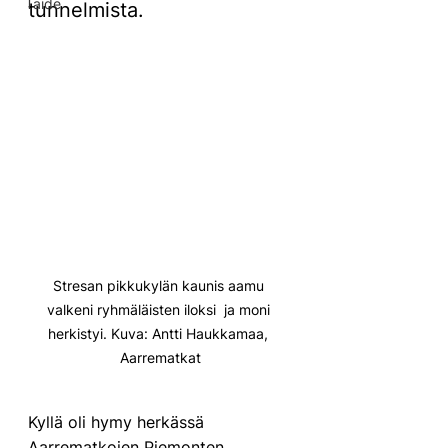
Taide
tunnelmista.
Stresan pikkukylän kaunis aamu 
valkeni ryhmäläisten iloksi  ja moni 
herkistyi. Kuva: Antti Haukkamaa, 
Aarrematkat
Kyllä oli hymy herkässä 
Aarrematkojen Piemonten 