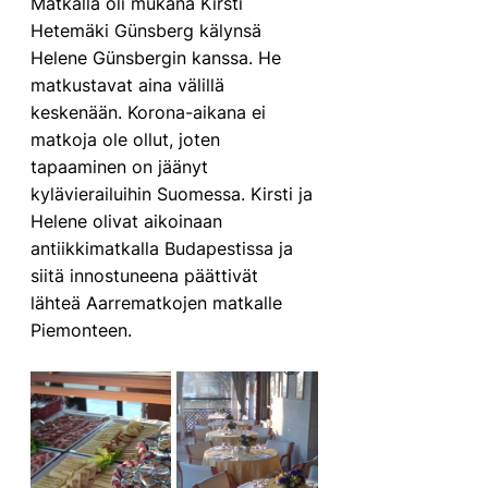
Matkalla oli mukana Kirsti 
Hetemäki Günsberg kälynsä 
Helene Günsbergin kanssa. He 
matkustavat aina välillä  
keskenään. Korona-aikana ei 
matkoja ole ollut, joten 
tapaaminen on jäänyt 
kylävierailuihin Suomessa. Kirsti ja 
Helene olivat aikoinaan 
antiikkimatkalla Budapestissa ja 
siitä innostuneena päättivät 
lähteä Aarrematkojen matkalle 
Piemonteen.