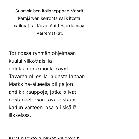
Suomalaisen italianoppaan Maarit 
Kerojärven kerronta sai kiitosta 
matkaajilta. Kuva: Antti Haukkamaa, 
Aarrematkat.
Torinossa ryhmän ohjelmaan 
kuului viikottaisilla 
antiikkimarkkinoilla käynti. 
Tavaraa oli esillä laidasta laitaan. 
Markkina-alueella oli paljon 
antiikkikauppoja, jotka olivat 
nostaneet osan tavaroistaan 
kadun varteen, osa oli sisällä 
liikkeissä. 
Kirstin löytöjä olivat Villeroy & 