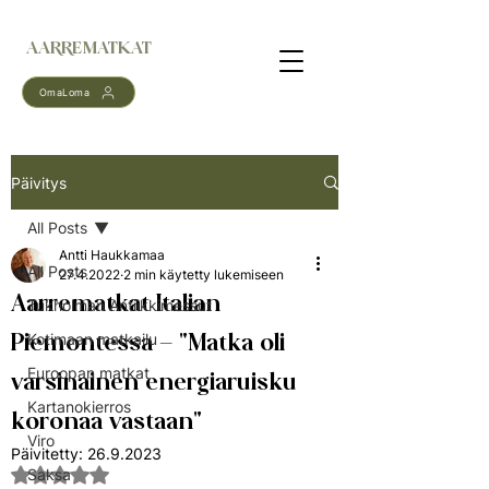
AARREMATKAT
OmaLoma
Päivitys
All Posts
Antti Haukkamaa
All Posts
27.4.2022
2 min käytetty lukemiseen
Aarrematkat Italian
Tukholman Antiikkimessut
Piemontessa – "Matka oli
Kotimaan matkailu
Euroopan matkat
varsinainen energiaruisku
Kartanokierros
koronaa vastaan"
Viro
Päivitetty:
26.9.2023
Saksa
Arvostelun tähtimäärä: epäluku/5