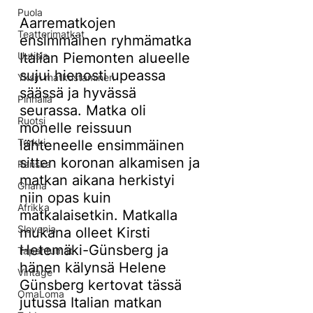
Puola
Aarrematkojen 
Teatterimatkat
ensimmäinen ryhmämatka 
Uutisia
Italian Piemonten alueelle 
sujui hienosti upeassa 
Yksin matkustaminen
säässä ja hyvässä 
Pinnalla
seurassa. Matka oli 
Ruotsi
monelle reissuun 
Turkki
lähteneelle ensimmäinen 
sitten koronan alkamisen ja 
Ranska
matkan aikana herkistyi 
Ghana
niin opas kuin 
Afrikka
matkalaisetkin. Matkalla 
Slovenia
mukana olleet Kirsti 
Hetemäki-Günsberg ja 
Tapahtumat
hänen kälynsä Helene 
Vintage
Günsberg kertovat tässä 
OmaLoma
jutussa Italian matkan 