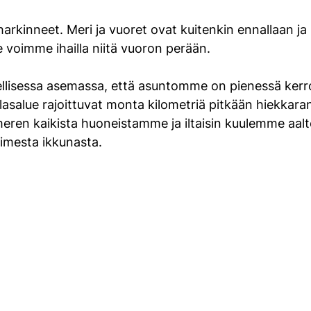
arkinneet. Meri ja vuoret ovat kuitenkin ennallaan ja
voimme ihailla niitä vuoron perään.
llisessa asemassa, että asuntomme on pienessä kerro
lasalue rajoittuvat monta kilometriä pitkään hiekkaran
en kaikista huoneistamme ja iltaisin kuulemme aalt
mesta ikkunasta.