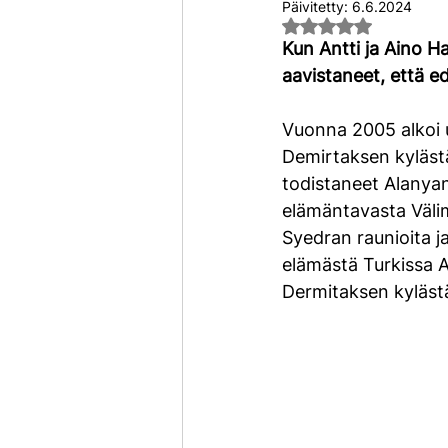
Päivitetty:
6.6.2024
Arvostelun tähtim
Kun Antti ja Aino H
aavistaneet, että e
Vuonna 2005 alkoi 
Demirtaksen kylästä
todistaneet Alanyan
elämäntavasta Välim
Syedran raunioita j
elämästä Turkissa A
Dermitaksen kylästä