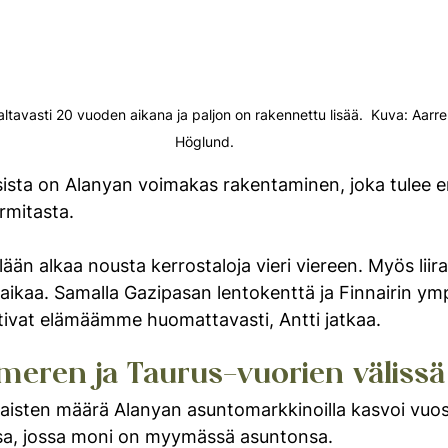
ltavasti 20 vuoden aikana ja paljon on rakennettu lisää.  Kuva: Aarre
Höglund.
ista on Alanyan voimakas rakentaminen, joka tulee en
mitasta.
ään alkaa nousta kerrostaloja vieri viereen. Myös liir
aikaa. Samalla Gazipasan lentokenttä ja Finnairin ymp
tivat elämäämme huomattavasti, Antti jatkaa.
meren ja Taurus-vuorien välissä
isten määrä Alanyan asuntomarkkinoilla kasvoi vuosi
ssa, jossa moni on myymässä asuntonsa. 