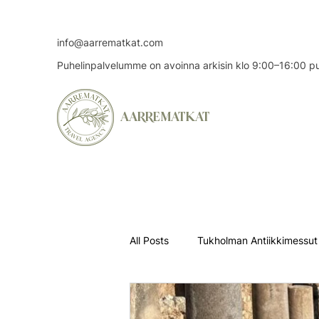
info@aarrematkat.com
Puhelinpalvelumme on avoinna arkisin klo 9:00–16:00 
AARREMATKAT
All Posts
Tukholman Antiikkimessut
Puola
Teatterimatkat
Uu