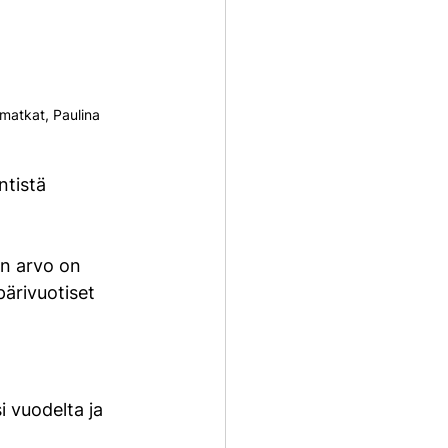
matkat, Paulina 
tistä 
an arvo on 
ärivuotiset 
 vuodelta ja 