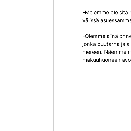
-Me emme ole sitä h
välissä asuessamme 
-Olemme siinä onne
jonka puutarha ja al
mereen. Näemme mer
makuuhuoneen avoi