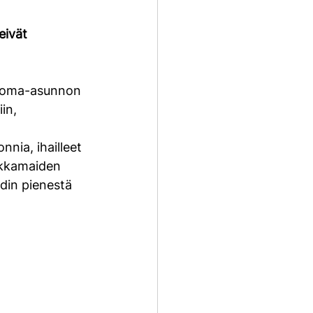
eivät 
 loma-asunnon 
in, 
 
nia, ihailleet 
ukkamaiden 
din pienestä 