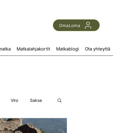
OmaLoma
matka
Matkalahjakortit
Matkablogi
Ota yhteyttä
Viro
Saksa
ki
Ranska