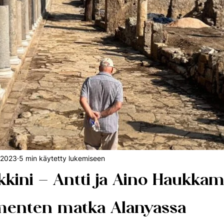
Tapahtumat
Vintage
OmaLoma
Taide
.2023
5 min käytetty lukemiseen
kini – Antti ja Aino Haukka
enten matka Alanyassa