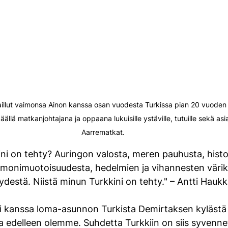
llut vaimonsa Ainon kanssa osan vuodesta Turkissa pian 20 vuoden a
ällä matkanjohtajana ja oppaana lukuisille ystäville, tutuille sekä asia
Aarrematkat. 
ni on tehty? Auringon valosta, meren pauhusta, histo
 monimuotoisuudesta, hedelmien ja vihannesten värik
yydestä. Niistä minun Turkkini on tehty." – Antti Hauk
 kanssa loma-asunnon Turkista Demirtaksen kylästä
jolla edelleen olemme. Suhdetta Turkkiin on siis syvenne