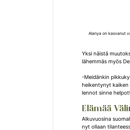
Alanya on kasvanut va
Yksi näistä muutoks
lähemmäs myös Der
-Meidänkin pikkukyl
heikentynyt kaiken 
lennot sinne helpot
Elämää Väli
Alkuvuosina suomala
nyt ollaan tilantee