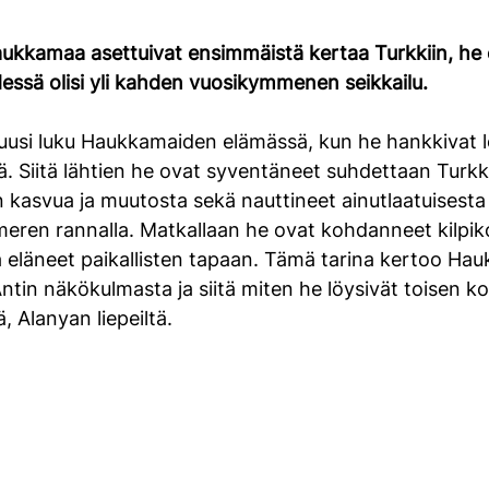
äärä: epäluku/5
aukkamaa asettuivat ensimmäistä kertaa Turkkiin, he 
dessä olisi yli kahden vuosikymmenen seikkailu. 
uusi luku Haukkamaiden elämässä, kun he hankkivat
. Siitä lähtien he ovat syventäneet suhdettaan Turkki
 kasvua ja muutosta sekä nauttineet ainutlaatuisesta
eren rannalla. Matkallaan he ovat kohdanneet kilpikon
a eläneet paikallisten tapaan. Tämä tarina kertoo Ha
ntin näkökulmasta ja siitä miten he löysivät toisen ko
, Alanyan liepeiltä.