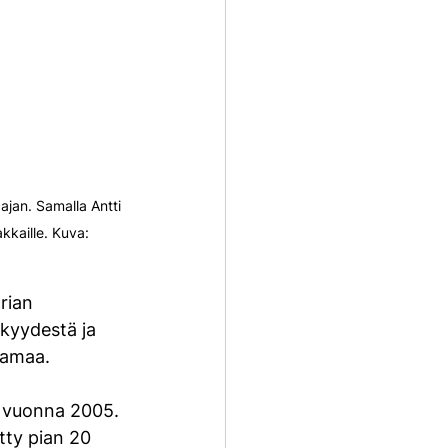
jan. Samalla Antti 
kkaille. Kuva: 
rian 
kyydestä ja 
kamaa.
 vuonna 2005. 
tty pian 20 