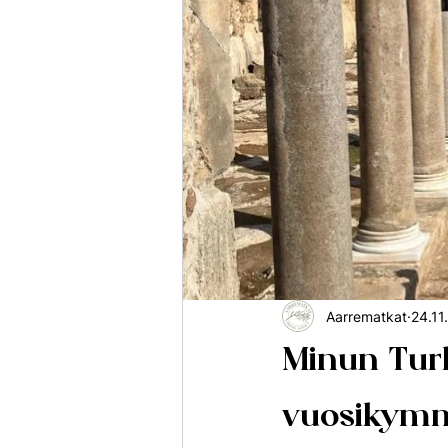
Ghana
Afrikka
Slovenia
Aarrematkat
24.11
Minun Turk
vuosikymm