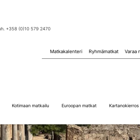
puh. +358 (0)10 579 2470
Matkakalenteri
Ryhmämatkat
Varaa 
Kotimaan matkailu
Euroopan matkat
Kartanokierros
tisia
Yksin matkustaminen
Pinnalla
Ruotsi
Turk