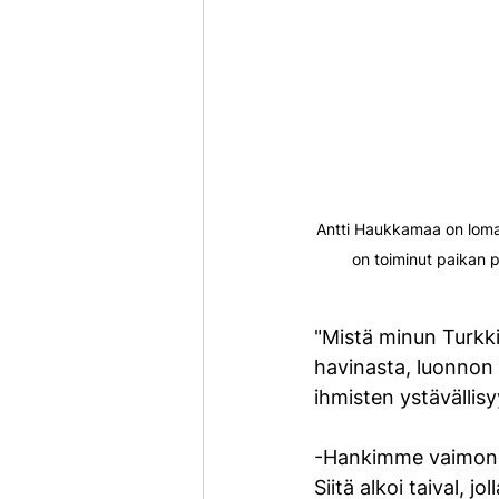
Antti Haukkamaa on lomai
on toiminut paikan pä
"Mistä minun Turkki
havinasta, luonnon
ihmisten ystävällis
-Hankimme vaimoni
Siitä alkoi taival, 