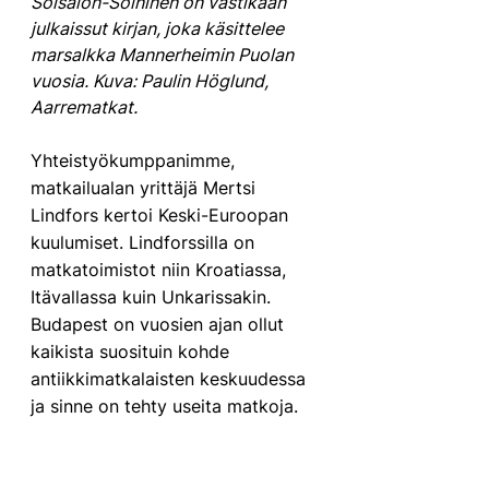
Soisalon-Soininen on vastikään 
julkaissut kirjan, joka käsittelee 
marsalkka Mannerheimin Puolan 
vuosia. Kuva: Paulin Höglund, 
Aarrematkat.
Yhteistyökumppanimme, 
matkailualan yrittäjä Mertsi 
Lindfors kertoi Keski-Euroopan 
kuulumiset. Lindforssilla on 
matkatoimistot niin Kroatiassa, 
Itävallassa kuin Unkarissakin. 
Budapest on vuosien ajan ollut 
kaikista suosituin kohde 
antiikkimatkalaisten keskuudessa 
ja sinne on tehty useita matkoja.