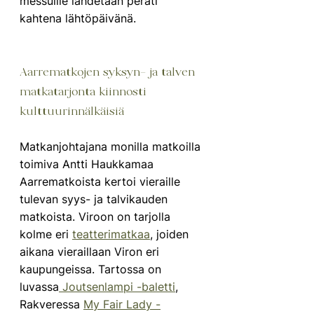
messuille lähdetään peräti 
kahtena lähtöpäivänä.
Aarrematkojen syksyn- ja talven 
matkatarjonta kiinnosti 
kulttuurinnälkäisiä
Matkanjohtajana monilla matkoilla 
toimiva Antti Haukkamaa 
Aarrematkoista kertoi vieraille 
tulevan syys- ja talvikauden 
matkoista. Viroon on tarjolla 
kolme eri 
teatterimatkaa
, joiden 
aikana vieraillaan Viron eri 
kaupungeissa. Tartossa on 
luvassa
 Joutsenlampi -baletti
, 
Rakveressa 
My Fair Lady -