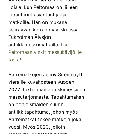
iloisia, kun Peltomaa on jälleen 
lupautunut asiantuntijaksi 
matkoille. Hän on mukana 
seuraavan kerran maaliskuussa 
Tukholman Älvsjön 
antiikkimessumatkalla.
 Lue 
Peltomaan vinkit messukävijöille 
tästä!
Aarrematkojen Jenny Sirén näytti 
vieraille kuvakosteen vuoden 
2022 Tukholman antiikkimessujen 
messutarjonnasta. Tapahtumahan 
on pohjoismaiden suurin 
antiikkitapahtuma, johon myös 
Aarrematkat tekee matkoja joka 
vuosi. Myös 2023, jolloin 