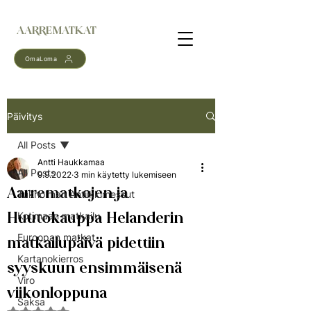
AARREMATKAT
OmaLoma
Päivitys
All Posts
Antti Haukkamaa
All Posts
9.9.2022
3 min käytetty lukemiseen
Aarrematkojen ja
Tukholman Antiikkimessut
Huutokauppa Helanderin
Kotimaan matkailu
Euroopan matkat
matkailupäivä pidettiin
Kartanokierros
syyskuun ensimmäisenä
Viro
viikonloppuna
Saksa