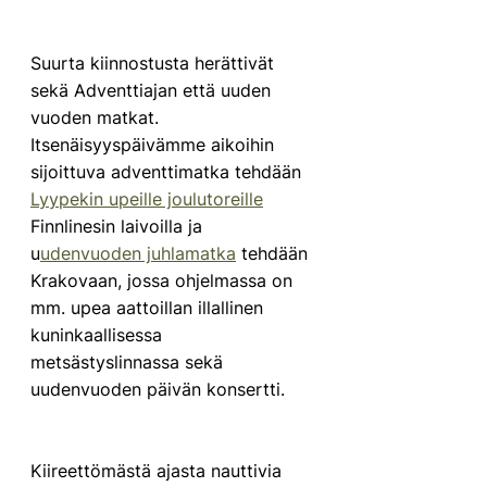
Suurta kiinnostusta herättivät 
sekä Adventtiajan että uuden 
vuoden matkat. 
Itsenäisyyspäivämme aikoihin 
sijoittuva adventtimatka tehdään 
Lyypekin upeille joulutoreille
Finnlinesin laivoilla ja 
u
udenvuoden juhlamatka
 tehdään 
Krakovaan, jossa ohjelmassa on 
mm. upea aattoillan illallinen 
kuninkaallisessa 
metsästyslinnassa sekä 
uudenvuoden päivän konsertti. 
Kiireettömästä ajasta nauttivia 