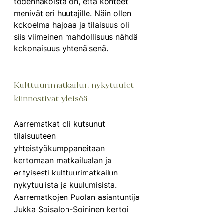
todennäköistä on, että kohteet 
menivät eri huutajille. Näin ollen 
kokoelma hajoaa ja tilaisuus oli 
siis viimeinen mahdollisuus nähdä 
kokonaisuus yhtenäisenä.
Kulttuurimatkailun nykytuulet 
kiinnostivat yleisöä
Aarrematkat oli kutsunut 
tilaisuuteen 
yhteistyökumppaneitaan 
kertomaan matkailualan ja 
erityisesti kulttuurimatkailun 
nykytuulista ja kuulumisista. 
Aarrematkojen Puolan asiantuntija 
Jukka Soisalon-Soininen kertoi 