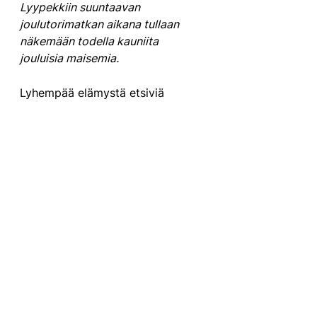
Lyypekkiin suuntaavan 
joulutorimatkan aikana tullaan 
näkemään todella kauniita 
jouluisia maisemia.
Lyhempää elämystä etsiviä 
kiinnosti matkatarjontaamme 
kuuluva kotimaan teatteriretki. 
Marraskuun lopussa tehtävä retki 
suuntaa Hämeenlinnan teatteriin, 
jossa rakastettu Ritva Oksanen 
esittää Kaksi kuningatarta -
esityksessä toista pääosaa Maria 
Stuartina, Skotlannin 
kuningatarta. Aarrematkojen 
matkalla on myös mahdollisuus 
tavata Oksanen, kun esityksen 
lopuksi tapaamme taiteilijan.