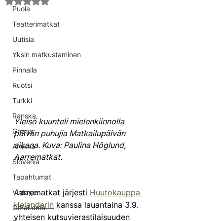
Arvostelun tähtimäärä: epäluku/5
Puola
Teatterimatkat
Uutisia
Yksin matkustaminen
Pinnalla
Ruotsi
Turkki
Ranska
Yleisö kuunteli mielenkiinnolla 
Ghana
päivän puhujia Matkailupäivän 
aikana. Kuva: Paulina Höglund, 
Afrikka
Aarrematkat.
Slovenia
Tapahtumat
Aarrematkat järjesti 
Huutokauppa 
Vintage
Helanderin
 kanssa lauantaina 3.9. 
OmaLoma
yhteisen kutsuvierastilaisuuden 